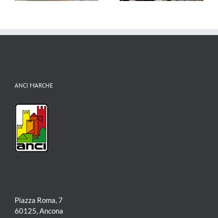
io
per tutti
ANCI MARCHE
Piazza Roma, 7
60125, Ancona