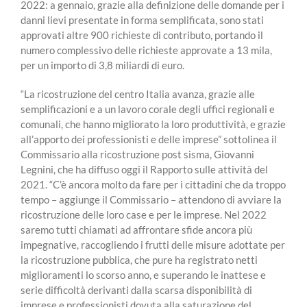
2022: a gennaio, grazie alla definizione delle domande per i
danni lievi presentate in forma semplificata, sono stati
approvati altre 900 richieste di contributo, portando il
numero complessivo delle richieste approvate a 13 mila,
per un importo di 3,8 miliardi di euro.
“La ricostruzione del centro Italia avanza, grazie alle
semplificazioni e a un lavoro corale degli uffici regionali e
comunali, che hanno migliorato la loro produttività, e grazie
all’apporto dei professionisti e delle imprese” sottolinea il
Commissario alla ricostruzione post sisma, Giovanni
Legnini, che ha diffuso oggi il Rapporto sulle attività del
2021. “C’è ancora molto da fare per i cittadini che da troppo
tempo – aggiunge il Commissario – attendono di avviare la
ricostruzione delle loro case e per le imprese. Nel 2022
saremo tutti chiamati ad affrontare sfide ancora più
impegnative, raccogliendo i frutti delle misure adottate per
la ricostruzione pubblica, che pure ha registrato netti
miglioramenti lo scorso anno, e superando le inattese e
serie difficoltà derivanti dalla scarsa disponibilità di
imprese e professionisti dovuta alla saturazione del