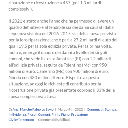
riparazione e ricostruzione a 457 (per 1,3 miliardi
complessivi).
Il 2021 è stato anche l’anno che ha permesso di avere un
quadro definitivo e attendibile sia dei danni causati dalla
sequenza sismica del 2016-2017, sia della spesa prevista
per la loro riparazione, che è pari a 27,2 miliardi di euro dei
quali 19,5 per la sola edilizia privata. Per la prima volta,
inoltre, emerge il quadro dei danni a livello dei singoli
comuni, che vede in testa Amatrice (Ri) con 1,2 miliardi
all’edilizia privata, seguita da Tolentino (Mc) con 950
milioni di euro, Camerino (Mc) con 900 milioni di euro,
Norcia con 830 milioni di euro. Rispetto a questa
situazione, ad oggi le richieste di contributo per la
ricostruzione privata già presentate coprono il 33% della
spesa complessiva attesa.
Di
Anci Marche Fabio Lo Savio
|
Marzo 4th, 2022
|
Comunicati Stampa
,
In Evidenza
,
Piccoli Comuni
,
Primo Piano
,
Protezione
su
Civile/Terremoto
|
Commenti disabilitati
Rapporto