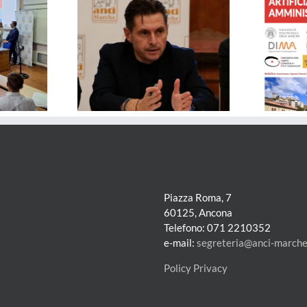
– Solidali col
FORMAZIONE – Governare
i: le dimissioni
l’Intelligenza Artificiale nelle
sono sempre una
Pubbliche Amministrazioni
 per tutti
Piazza Roma, 7
60125, Ancona
Telefono: 071 2210352
e-mail:
segreteria@anci-marche.
Policy Privacy