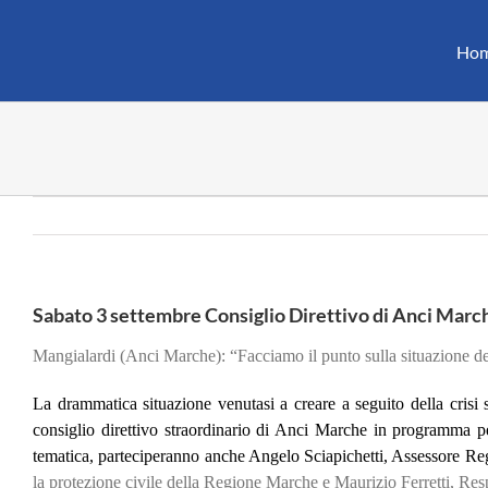
Salta
al
Ho
contenuto
Sabato 3 settembre Consiglio Direttivo di Anci Marche
Mangialardi (Anci Marche): “Facciamo il punto sulla situazione dei
La drammatica situazione venutasi a creare a seguito della crisi
consiglio direttivo straordinario di Anci Marche in programma p
tematica, parteciperanno anche Angelo Sciapichetti, Assessore Reg
la protezione civile della Regione Marche e Maurizio Ferretti, Re