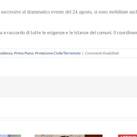
e successive al drammatico evento del 24 agosto, si sono mobilitate anc
olta e raccordo di tutte le esigenze e le istanze dei comuni. Il coor
su
Evidenza
,
Primo Piano
,
Protezione Civile/Terremoto
|
Commenti disabilitati
Sabato
3
settembre
Consiglio
Direttivo
di
Anci
Marche
con
l’Assessore
Sciapichett
e
la
Protezione
Civile