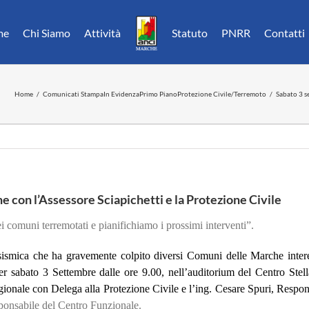
me
Chi Siamo
Attività
Statuto
PNRR
Contatti
Home
Comunicati Stampa
In Evidenza
Primo Piano
Protezione Civile/Terremoto
Sabato 3 s
 con l’Assessore Sciapichetti e la Protezione Civile
 comuni terremotati e pianifichiamo i prossimi interventi”.
 sismica che ha gravemente colpito diversi Comuni delle Marche intere
er sabato 3 Settembre dalle ore 9.00, nell’auditorium del Centro Ste
ionale con Delega alla Protezione Civile e l’ing. Cesare Spuri, Respo
sponsabile del Centro Funzionale.