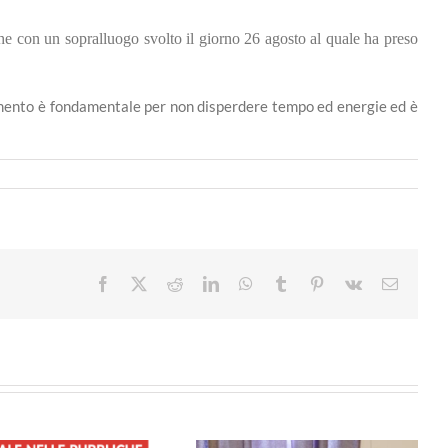
he con un sopralluogo svolto il giorno 26 agosto al quale ha preso
dinamento è fondamentale per non disperdere tempo ed energie ed è
Facebook
X
Reddit
LinkedIn
WhatsApp
Tumblr
Pinterest
Vk
Email
i