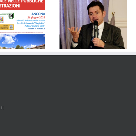
SICUREZZA – Dalla Regione
Solidarietà al Comune di Porto
Marche 1,2 Milioni di euro ai
Sant’Epidio per il tragico crollo
Comuni per Videosorveglianza
e Controllo del Territorio
it