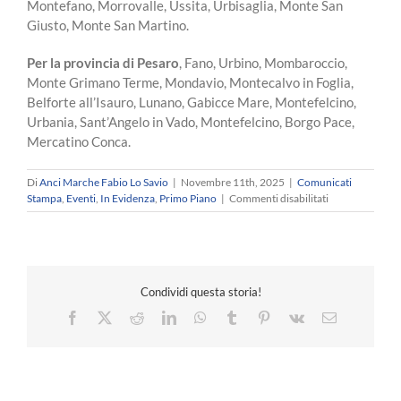
Montefano, Morrovalle, Ussita, Urbisaglia, Monte San
Giusto, Monte San Martino.
Per la provincia di Pesaro
, Fano, Urbino, Mombaroccio,
Monte Grimano Terme, Mondavio, Montecalvo in Foglia,
Belforte all’Isauro, Lunano, Gabicce Mare, Montefelcino,
Urbania, Sant’Angelo in Vado, Montefelcino, Borgo Pace,
Mercatino Conca.
Di
Anci Marche Fabio Lo Savio
|
Novembre 11th, 2025
|
Comunicati
su
Stampa
,
Eventi
,
In Evidenza
,
Primo Piano
|
Commenti disabilitati
Saranno
oltre
140
i
comuni
Condividi questa storia!
marchigiani
rappresentati
Facebook
X
Reddit
LinkedIn
WhatsApp
Tumblr
Pinterest
Vk
Email
all’Assemblea
Nazionale.