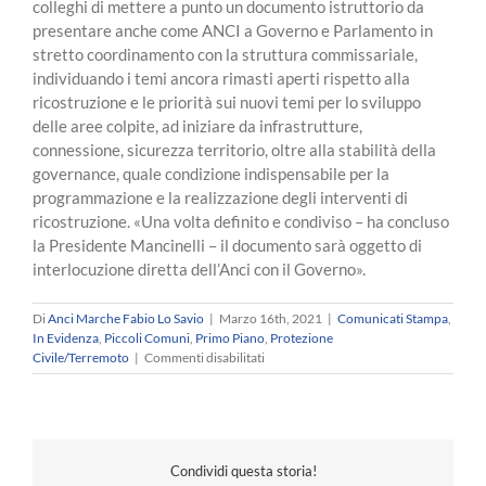
colleghi di mettere a punto un documento istruttorio da
presentare anche come ANCI a Governo e Parlamento in
stretto coordinamento con la struttura commissariale,
individuando i temi ancora rimasti aperti rispetto alla
ricostruzione e le priorità sui nuovi temi per lo sviluppo
delle aree colpite, ad iniziare da infrastrutture,
connessione, sicurezza territorio, oltre alla stabilità della
governance, quale condizione indispensabile per la
programmazione e la realizzazione degli interventi di
ricostruzione. «Una volta definito e condiviso – ha concluso
la Presidente Mancinelli – il documento sarà oggetto di
interlocuzione diretta dell’Anci con il Governo».
Di
Anci Marche Fabio Lo Savio
|
Marzo 16th, 2021
|
Comunicati Stampa
,
In Evidenza
,
Piccoli Comuni
,
Primo Piano
,
Protezione
su
Civile/Terremoto
|
Commenti disabilitati
SISMA
–
Le
Anci
regionali
Condividi questa storia!
a