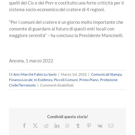
quelli del Cis e del Pnrr e costituito una forte criticità per il
sistema socio-economico del cratere di 4 regioni.
“Per i comuni del cratere è un giorno molto importante che
consente di guardare al futuro di questi enti locali con
maggiore serenità” – ha concluso la Presidente Mancinelli.
Ancona, 1 marzo 2022
Di
Anci Marche Fabio Lo Savio
|
Marzo 1st, 2022
|
Comunicati Stampa
,
Finanza Locale
,
In Evidenza
,
Piccoli Comuni
,
Primo Piano
,
Protezione
su
Civile/Terremoto
|
Commenti disabilitati
SISMA
–
Sospensione
del
pagamento
Condividi questa storia!
dei
mutui
Facebook
X
Reddit
LinkedIn
WhatsApp
Tumblr
Pinterest
Vk
Email
per
gli