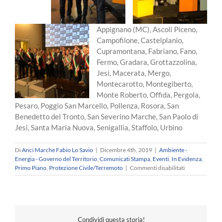
Appignano (MC), Ascoli Piceno,
Campofilone, Castelplanio,
Cupramontana, Fabriano, Fano,
Fermo, Gradara, Grottazzolina,
Jesi, Macerata, Mergo,
Montecarotto, Montegiberto,
Monte Roberto, Offida, Pergola,
Pesaro, Poggio San Marcello, Pollenza, Rosora, San
Benedetto del Tronto, San Severino Marche, San Paolo di
Jesi, Santa Maria Nuova, Senigallia, Staffolo, Urbino
Di
Anci Marche Fabio Lo Savio
|
Dicembre 4th, 2019
|
Ambiente -
Energia - Governo del Territorio
,
Comunicati Stampa
,
Eventi
,
In Evidenza
,
su
Primo Piano
,
Protezione Civile/Terremoto
|
Commenti disabilitati
Transizione
energetica
e
adattamento
climatico
Condividi questa storia!
–