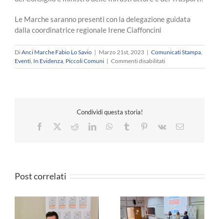
Le Marche saranno presenti con la delegazione guidata
dalla coordinatrice regionale Irene Ciaffoncini
Di
Anci Marche Fabio Lo Savio
|
Marzo 21st, 2023
|
Comunicati Stampa
,
su
Eventi
,
In Evidenza
,
Piccoli Comuni
|
Commenti disabilitati
XII
Assemblea
Nazionale
ANCI
Giovani
Condividi questa storia!
“Siamo
l’Italia”.
Facebook
X
Reddit
LinkedIn
WhatsApp
Tumblr
Pinterest
Vk
Email
Post correlati
a
ANCI MARCHE –