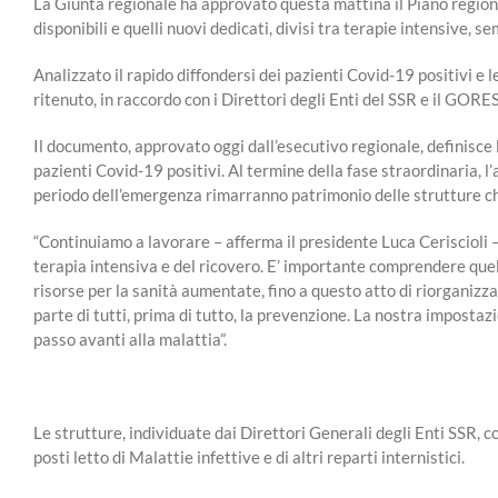
La Giunta regionale ha approvato questa mattina il Piano regiona
disponibili e quelli nuovi dedicati, divisi tra terapie intensive, se
Analizzato il rapido diffondersi dei pazienti Covid-19 positivi e 
ritenuto, in raccordo con i Direttori degli Enti del SSR e il GORES,
Il documento, approvato oggi dall’esecutivo regionale, definisce
pazienti Covid-19 positivi. Al termine della fase straordinaria, 
periodo dell’emergenza rimarranno patrimonio delle strutture c
“Continuiamo a lavorare – afferma il presidente Luca Ceriscioli – 
terapia intensiva e del ricovero. E’ importante comprendere quello
risorse per la sanità aumentate, fino a questo atto di riorganiz
parte di tutti, prima di tutto, la prevenzione. La nostra imposta
passo avanti alla malattia”.
Le strutture, individuate dai Direttori Generali degli Enti SSR, c
posti letto di Malattie infettive e di altri reparti internistici.