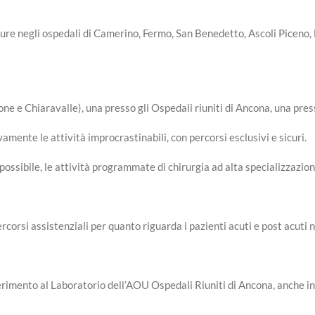
utture negli ospedali di Camerino, Fermo, San Benedetto, Ascoli Picen
one e Chiaravalle), una presso gli Ospedali riuniti di Ancona, una pr
amente le attività improcrastinabili, con percorsi esclusivi e sicuri.
sibile, le attività programmate di chirurgia ad alta specializzazione
corsi assistenziali per quanto riguarda i pazienti acuti e post acuti 
ferimento al Laboratorio dell’AOU Ospedali Riuniti di Ancona, anche in 