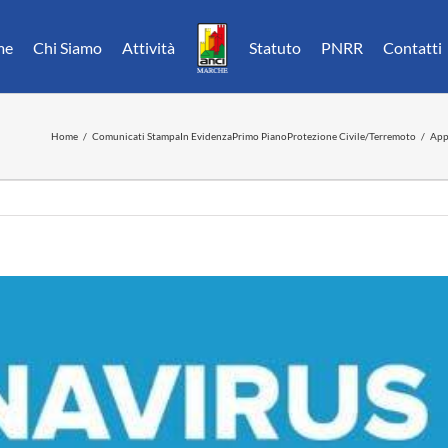
me
Chi Siamo
Attività
Statuto
PNRR
Contatti
Home
Comunicati Stampa
In Evidenza
Primo Piano
Protezione Civile/Terremoto
App