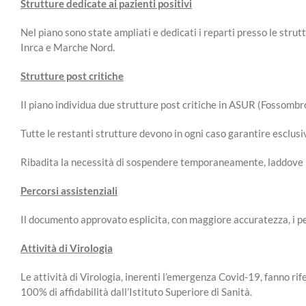
Strutture dedicate ai pazienti positivi
Nel piano sono state ampliati e dedicati i reparti presso le str
Inrca e Marche Nord.
Strutture post critiche
Il piano individua due strutture post critiche in ASUR (Fossombr
Tutte le restanti strutture devono in ogni caso garantire esclusiv
Ribadita la necessità di sospendere temporaneamente, laddove pos
Percorsi assistenziali
Il documento approvato esplicita, con maggiore accuratezza, i per
Attività di Virologia
Le attività di Virologia, inerenti l’emergenza Covid-19, fanno ri
100% di affidabilità dall’Istituto Superiore di Sanità.