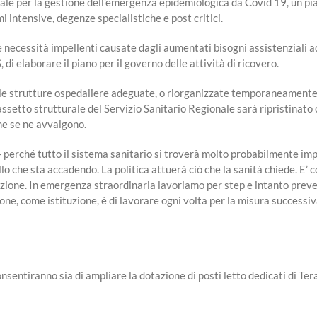
le per la gestione dell’emergenza epidemiologica da Covid 19, un piano
mi intensive, degenze specialistiche e post critici.
le necessità impellenti causate dagli aumentati bisogni assistenziali a
 di elaborare il piano per il governo delle attività di ricovero.
 le strutture ospedaliere adeguate, o riorganizzate temporaneamente, 
l’assetto strutturale del Servizio Sanitario Regionale sarà ripristina
he se ne avvalgono.
perché tutto il sistema sanitario si troverà molto probabilmente impegn
 che sta accadendo. La politica attuerà ciò che la sanità chiede. E’ cos
zazione. In emergenza straordinaria lavoriamo per step e intanto prev
zione, come istituzione, è di lavorare ogni volta per la misura succes
onsentiranno sia di ampliare la dotazione di posti letto dedicati di Te