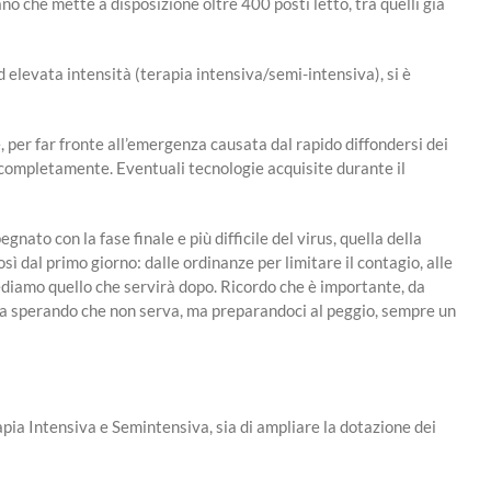
 che mette a disposizione oltre 400 posti letto, tra quelli già
d elevata intensità (terapia intensiva/semi-intensiva), si è
per far fronte all’emergenza causata dal rapido diffondersi dei
to completamente. Eventuali tecnologie acquisite durante il
ato con la fase finale e più difficile del virus, quella della
ì dal primo giorno: dalle ordinanze per limitare il contagio, alle
ediamo quello che servirà dopo. Ricordo che è importante, da
siva sperando che non serva, ma preparandoci al peggio, sempre un
rapia Intensiva e Semintensiva, sia di ampliare la dotazione dei