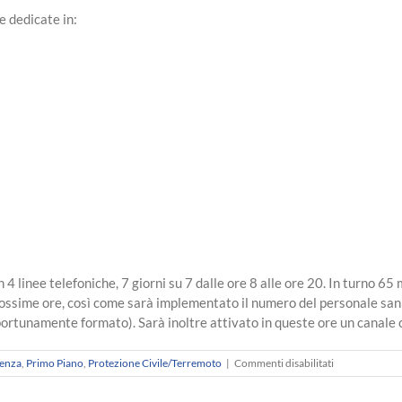
e dedicate in:
 4 linee telefoniche, 7 giorni su 7 dalle ore 8 alle ore 20. In turno 6
ossime ore, così come sarà implementato il numero del personale sanit
pportunamente formato). Sarà inoltre attivato in queste ore un canale
su
denza
,
Primo Piano
,
Protezione Civile/Terremoto
|
Commenti disabilitati
Approvato
in