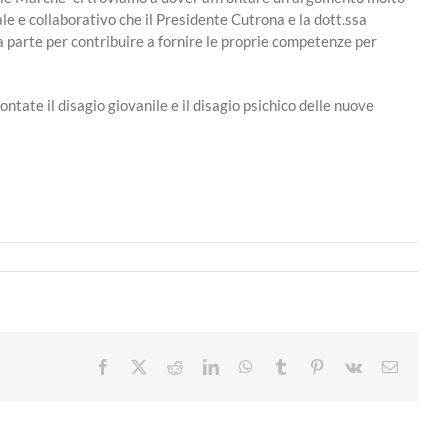
le e collaborativo che il Presidente Cutrona e la dott.ssa
 parte per contribuire a fornire le proprie competenze per
tate il disagio giovanile e il disagio psichico delle nuove
Facebook
X
Reddit
LinkedIn
WhatsApp
Tumblr
Pinterest
Vk
Email