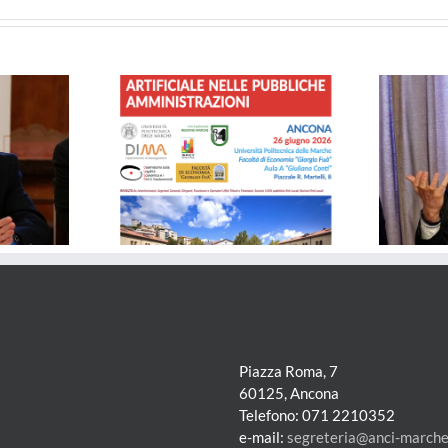
disagio
giovanile
 – Governare
Solidarietà al Comune di Porto
Artificiale nelle
Sant’Epidio per il tragico crollo
ministrazioni
Piazza Roma, 7
60125, Ancona
Telefono: 071 2210352
e-mail:
segreteria@anci-marche.