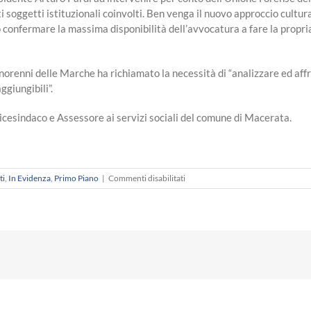
 soggetti istituzionali coinvolti. Ben venga il nuovo approccio cultura
confermare la massima disponibilità dell’avvocatura a fare la propria
renni delle Marche ha richiamato la necessità di “analizzare ed affron
giungibili”.
cesindaco e Assessore ai servizi sociali del comune di Macerata.
su
ti
,
In Evidenza
,
Primo Piano
|
Commenti disabilitati
FAMIGLIA
–
Più
collaborazione
tra
le
istituzioni
per
ridurre
il