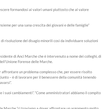
scere formandosi ai valori umani piuttosto che al valore
nsieme per una sana crescita dei giovani e delle famiglie”
i risoluzione del disagio minorili così da individuare soluzioni
residente di Anci Marche che è intervenuto a nome dei colleghi, di
 dell’Unione Forense delle Marche.
er affrontare un problema complesso che, per essere risolto
giunto – è di lavorare per il benessere della comunità tenendo
avarsi”.
bisce i suoi cambiamenti”. “Come amministratori abbiamo il compito
lle Marche “ci troviamo a dover affrontare un argomento molto