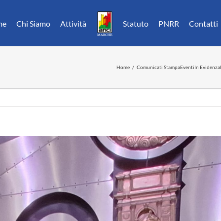
me
Chi Siamo
Attività
Statuto
PNRR
Contatti
Home
Comunicati Stampa
Eventi
In Evidenza