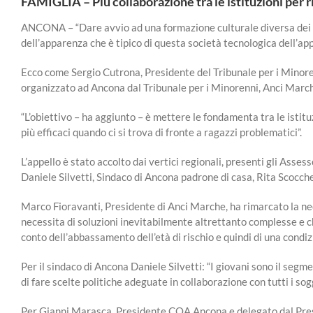
FAMIGLIA – Più collaborazione tra le istituzioni per ri
ANCONA – “Dare avvio ad una formazione culturale diversa dei gi
dell’apparenza che è tipico di questa società tecnologica dell’app
Ecco come Sergio Cutrona, Presidente del Tribunale per i Minorenn
organizzato ad Ancona dal Tribunale per i Minorenni, Anci Mar
“L’obiettivo – ha aggiunto – è mettere le fondamenta tra le istitu
più efficaci quando ci si trova di fronte a ragazzi problematici”.
L’appello è stato accolto dai vertici regionali, presenti gli Ass
Daniele Silvetti, Sindaco di Ancona padrone di casa, Rita Scocc
Marco Fioravanti, Presidente di Anci Marche, ha rimarcato la nec
necessita di soluzioni inevitabilmente altrettanto complesse e c
conto dell’abbassamento dell’età di rischio e quindi di una condi
Per il sindaco di Ancona Daniele Silvetti: “I giovani sono il seg
di fare scelte politiche adeguate in collaborazione con tutti i sogg
Per Gianni Marasca, Presidente COA Ancona e delegato dal Presi