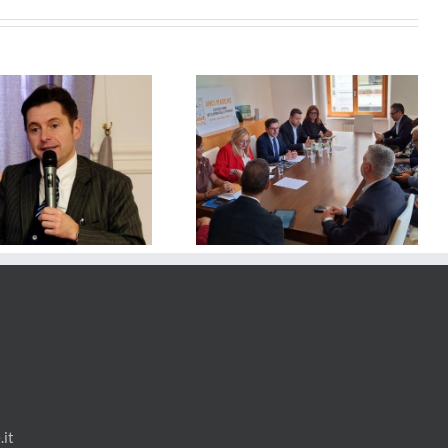
Formazione -Governare
ANCI – Il Piano Casa è
l’Intelligenza Artificiale nelle PA
un’opportunità per i Comuni
– I Materiali
it