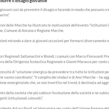
durre il disagio giovanile
ovani così da prevenire il disagio e facendo in modo che possano cre
arire”.
i delle Marche ha illustrato le motivazioni dell’evento “Istituzioni i
che, Comune di Ancona e Regione Marche.
zioni mirando a dare ai giovani occasioni per formarsi diversamente e d
essori Regionali Saltamartini e Biondi, i comuni con Marco Fioravanti P
hera della Dirigenza Scolastica Regionale e Gianni Marasca per conto
essità di “un’azione sinergica da prevedere tra tutte le istituzioni p
he vanno coordinate”. “Il compito dei sindaci e di Anci Marche – ha ag
zione emergenziale che, se non invertita nel trend, è destinata ad aggr
mento della società che più subisce l’evoluzione della società e ne su
etti istituzionali coinvolti”.
dente Arturo Pardi ad intervenire per conto dell’Unione Forense de