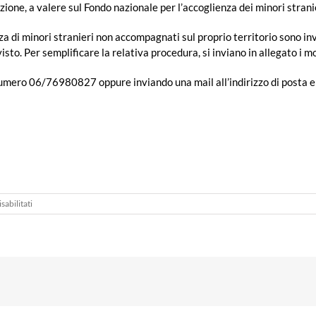
zione, a valere sul Fondo nazionale per l’accoglienza dei minori stran
za di minori stranieri non accompagnati sul proprio territorio sono in
isto. Per semplificare la relativa procedura, si inviano in allegato i m
 numero 06/76980827 oppure inviando una mail all’indirizzo di posta 
su
abilitati
Fondo
nazionale
per
l’accoglienza
dei
MSNA