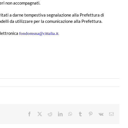
ieri non accompagnati.
vitati a darne tempestiva segnalazione alla Prefettura di
odelli da utilizzare per la comunicazione alla Prefettura.
elettronica
.
fondomsna@cittalia.it
Facebook
X
Reddit
LinkedIn
WhatsApp
Tumblr
Pinterest
Vk
Email