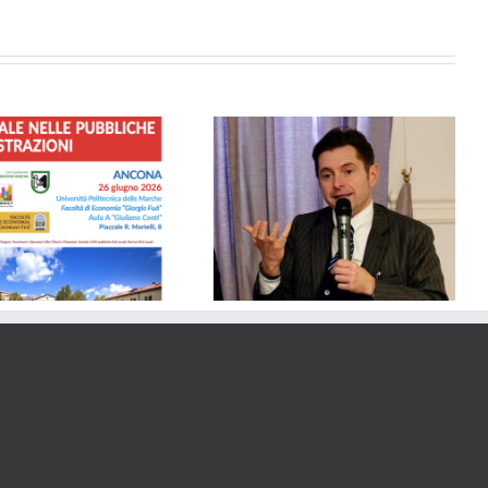
SICUREZZA – Dalla Regione
Solidarietà al Comune di Porto
Marche 1,2 Milioni di euro ai
Sant’Epidio per il tragico crollo
Comuni per Videosorveglianza
e Controllo del Territorio