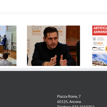
– Solidali col
FORMAZIONE – Governare
i: le dimissioni
l’Intelligenza Artificiale nelle
sono sempre una
Pubbliche Amministrazioni
 per tutti
Piazza Roma, 7
60125, Ancona
Telefono: 071 2210352