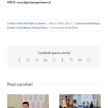
INFO: www.tipicitaexperience.it
Di
Anci Marche Fabio Lo Savio
|
Marzo 30th, 2017
|
Comunicati Stampa
,
su
Eventi
,
In Evidenza
,
Primo Piano
|
Commenti disabilitati
Grand
Tour
delle
Marche
2017:
Condividi questa storia!
gli
eventi
Facebook
X
Reddit
LinkedIn
WhatsApp
Tumblr
Pinterest
Vk
Email
per
gustare
la
regione
al
Post correlati
plurale!
a
ANCI MARCHE –