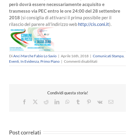
però dovrà essere necessariamente acquisito e
trasmesso via PEC entro le ore 24:00 del 28 settembre
2018
(si consiglia di attivarsi il prima possibile per il
rilascio del parere all’indirizzo web
http://cis.coni.it
).
Di
Anci Marche Fabio Lo Savio
|
Aprile 16th, 2018
|
Comunicati Stampa
,
su
Eventi
,
In Evidenza
,
Primo Piano
|
Commenti disabilitati
Iniziativa
COMUNI
IN
PISTA:
#SULLABUONASTRAD
Condividi questa storia!
Facebook
X
Reddit
LinkedIn
WhatsApp
Tumblr
Pinterest
Vk
Email
Post correlati