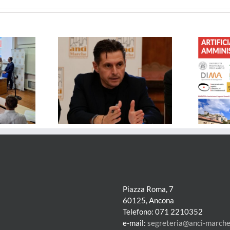
del
blocco
delle
utenze
– Solidali col
FORMAZIONE – Governare
i: le dimissioni
l’Intelligenza Artificiale nelle
sono sempre una
Pubbliche Amministrazioni
 per tutti
Piazza Roma, 7
60125, Ancona
Telefono: 071 2210352
e-mail:
segreteria@anci-marche.