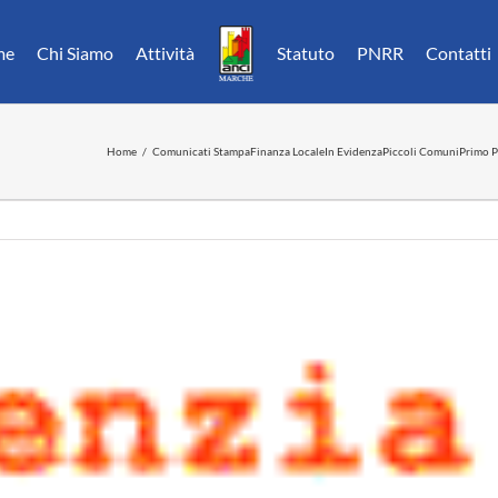
me
Chi Siamo
Attività
Statuto
PNRR
Contatti
Home
Comunicati Stampa
Finanza Locale
In Evidenza
Piccoli Comuni
Primo P