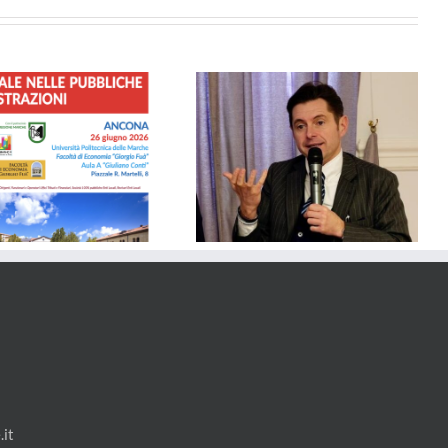
SICUREZZA – Dalla Regione
Solidarietà al Comune di Porto
Marche 1,2 Milioni di euro ai
Sant’Epidio per il tragico crollo
Comuni per Videosorveglianza
e Controllo del Territorio
it