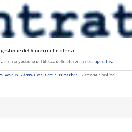
gestione del blocco delle utenze
 materia di gestione del blocco delle utenze la
nota operativa
su
za Locale
,
In Evidenza
,
Piccoli Comuni
,
Primo Piano
|
Commenti disabilitati
Siatel
PuntoFisco
–
Nota
operativa
ai
COMUNI
per
la
gestione