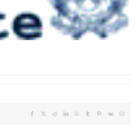
Facebook
X
Reddit
LinkedIn
WhatsApp
Tumblr
Pinterest
Vk
Email