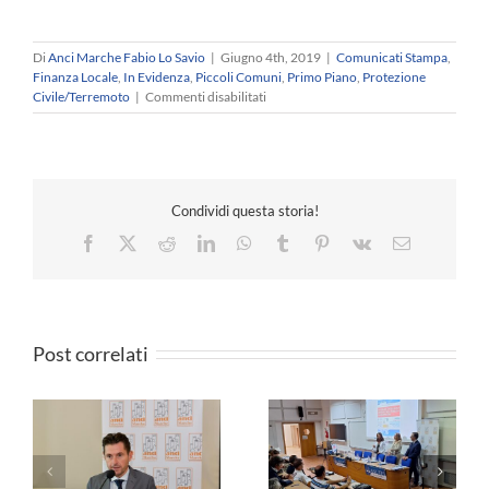
Di
Anci Marche Fabio Lo Savio
|
Giugno 4th, 2019
|
Comunicati Stampa
,
Finanza Locale
,
In Evidenza
,
Piccoli Comuni
,
Primo Piano
,
Protezione
su
Civile/Terremoto
|
Commenti disabilitati
RICOSTRUZIONE
–
Mangialardi,
Anci
Marche:
Condividi questa storia!
“Servono
norme
Facebook
X
Reddit
LinkedIn
WhatsApp
Tumblr
Pinterest
Vk
Email
speciali”.
Post correlati
a
ANCI MARCHE –
2
Formazione -
Solidali col sindaco
Governare
Cesarini: le dimissioni