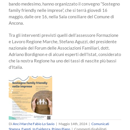
bando medesimo, hanno organizzato il convegno “Sostegno
family friendly nelle imprese”, che si terrà giovedì 16
maggio, dalle ore 16, nella Sala consiliare del Comune di
Ancona.
Tra gli interventi previsti quelli dell’assessore Formazione
e Lavoro Regione Marche, Stefano Aguzzi, del presidente
nazionale del Forum delle Associazioni Familiari, dott.
Adriano Bordignon e di alcuni esperti dell’Istat, considerato
che la nostra Regione ha uno dei tassi di nascite più bassi
d’Italia.
Di
Anci Marche Fabio Lo Savio
|
Maggio 14th, 2024
|
Comunicati
su
Stampa
,
Eventi
,
In Evidenza
,
Primo Piano
|
Commenti disabilitati